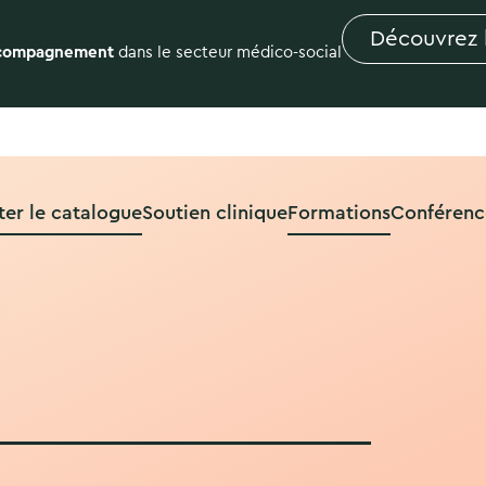
Découvrez 
compagnement
dans le secteur médico-social
ter le catalogue
Soutien clinique
Formations
Conférenc