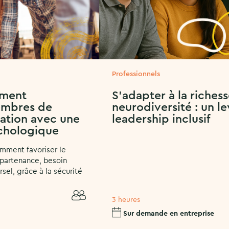
Professionnels
iment
S’adapter à la richess
embres de
neurodiversité : un le
sation avec une
leadership inclusif
ychologique
mment favoriser le
partenance, besoin
el, grâce à la sécurité
3 heures
Sur demande en entreprise